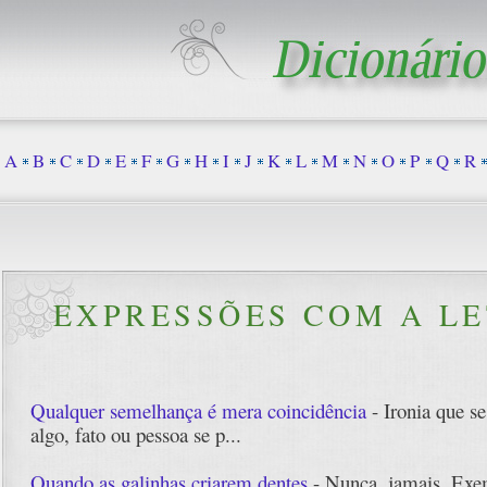
A
B
C
D
E
F
G
H
I
J
K
L
M
N
O
P
Q
R
EXPRESSÕES COM A LE
Qualquer semelhança é mera coincidência
- Ironia que s
algo, fato ou pessoa se p...
Quando as galinhas criarem dentes
- Nunca, jamais. Exe