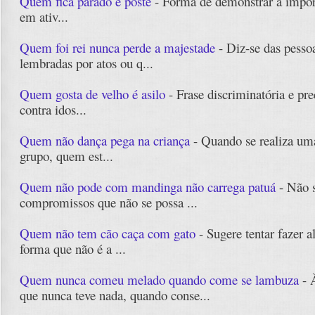
Quem fica parado é poste
- Forma de demonstrar a import
em ativ...
Quem foi rei nunca perde a majestade
- Diz-se das pesso
lembradas por atos ou q...
Quem gosta de velho é asilo
- Frase discriminatória e pr
contra idos...
Quem não dança pega na criança
- Quando se realiza um
grupo, quem est...
Quem não pode com mandinga não carrega patuá
- Não s
compromissos que não se possa ...
Quem não tem cão caça com gato
- Sugere tentar fazer 
forma que não é a ...
Quem nunca comeu melado quando come se lambuza
- À
que nunca teve nada, quando conse...