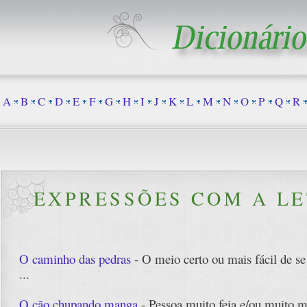
A
B
C
D
E
F
G
H
I
J
K
L
M
N
O
P
Q
R
EXPRESSÕES COM A LE
O caminho das pedras
- O meio certo ou mais fácil de se
...
O cão chupando manga
- Pessoa muito feia e/ou muito 