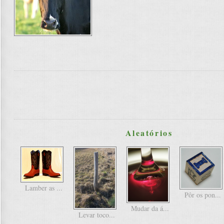
Aleatórios
Lamber as ...
Pôr os pon...
Mudar da á...
Levar toco...