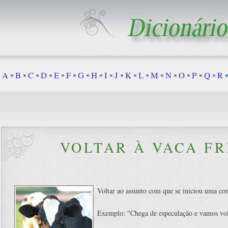
A
B
C
D
E
F
G
H
I
J
K
L
M
N
O
P
Q
R
VOLTAR À VACA FR
Voltar ao assunto com que se iniciou uma con
Exemplo: "Chega de especulação e vamos volt