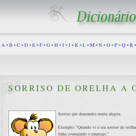
A
B
C
D
E
F
G
H
I
J
K
L
M
N
O
P
Q
R
SORRISO DE ORELHA A 
Sorriso que demonstra muita alegria.
Exemplo: "Quando vi o seu sorriso de orelha 
tinha conseguido o emprego."