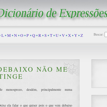
Buscar:
L
M
N
O
P
Q
R
S
T
U
V
X
Y
Z
DEBAIXO NÃO ME
TINGE
de menosprezo, desdém, principalmente numa
ixe ela falar o que quiser pois o que vem debaixo