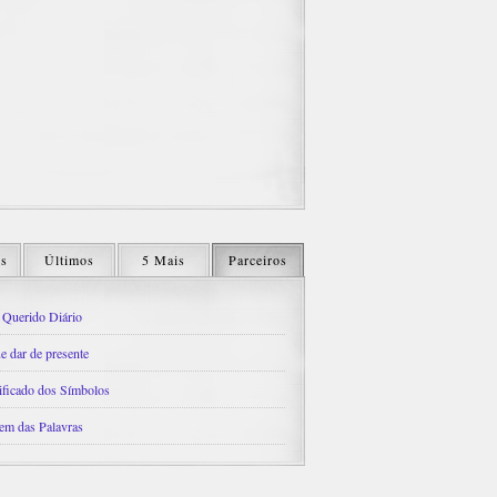
os
Últimos
5 Mais
Parceiros
Querido Diário
e dar de presente
ificado dos Símbolos
em das Palavras