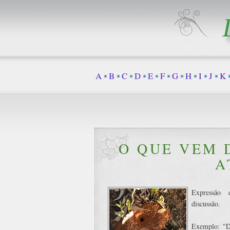
A
B
C
D
E
F
G
H
I
J
K
O QUE VEM 
A
Expressão 
discussão.
Exemplo: "De