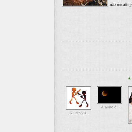
não me ating
A
A noite é ...
A jiripoca...