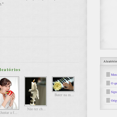
e."
Aleatóri
leatórios
Meu 
O qu
Sign
Bater na m...
Orig
Não ter ch...
Juntar a f...