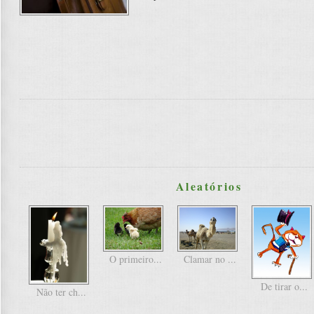
Aleatórios
O primeiro...
Clamar no ...
De tirar o...
Não ter ch...