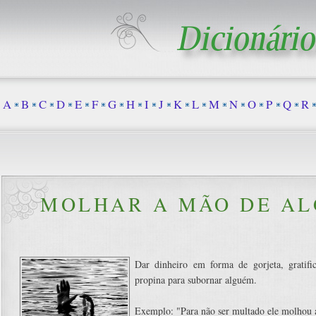
A
B
C
D
E
F
G
H
I
J
K
L
M
N
O
P
Q
R
MOLHAR A MÃO DE A
Dar dinheiro em forma de gorjeta, gratif
propina para subornar alguém.
Exemplo: "Para não ser multado ele molhou 