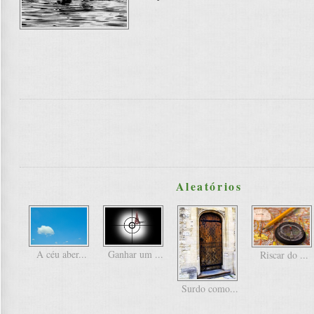
Aleatórios
A céu aber...
Ganhar um ...
Riscar do ...
Surdo como...