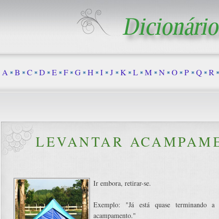
A
B
C
D
E
F
G
H
I
J
K
L
M
N
O
P
Q
R
LEVANTAR ACAMPAM
Ir embora, retirar-se.
Exemplo: "Já está quase terminando a f
acampamento."