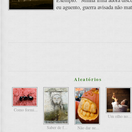
eu aguento, guerra avisada não mat
Aleatórios
Como formi...
Um olho no...
Saber de f...
Não dar ne...