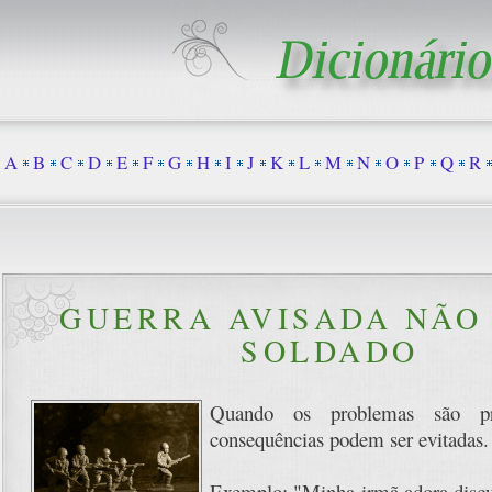
A
B
C
D
E
F
G
H
I
J
K
L
M
N
O
P
Q
R
GUERRA AVISADA NÃO
SOLDADO
Quando os problemas são pre
consequências podem ser evitadas.
Exemplo: "Minha irmã adora discu