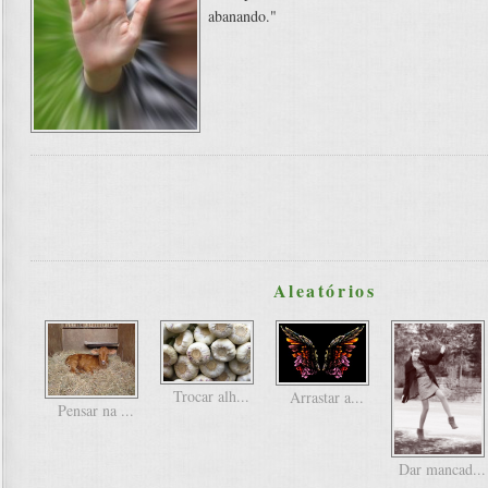
abanando."
Aleatórios
Trocar alh...
Arrastar a...
Pensar na ...
Dar mancad...