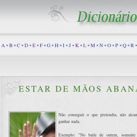
A
B
C
D
E
F
G
H
I
J
K
L
M
N
O
P
Q
R
ESTAR DE MÃOS ABA
Não conseguir o que pretendia, não alcan
ganhar nada.
Exemplo: "No baile de ontem, somente