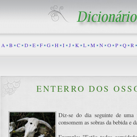
A
B
C
D
E
F
G
H
I
J
K
L
M
N
O
P
Q
R
ENTERRO DOS OSS
Diz-se do dia seguinte de uma 
consomem as sobras da bebida e d
Exemplo: "Estão todos convidado