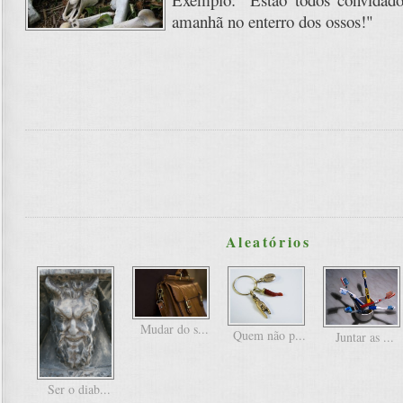
amanhã no enterro dos ossos!"
Aleatórios
Mudar do s...
Quem não p...
Juntar as ...
Ser o diab...