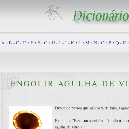
A
B
C
D
E
F
G
H
I
J
K
L
M
N
O
P
Q
R
ENGOLIR AGULHA DE V
Diz-se de pessoa que não para de falar, tagare
Exemplo: "Essa sua sobrinha não cala a boc
agulha de vitrola."