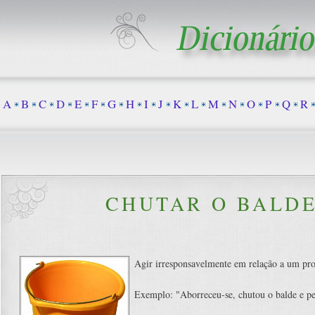
A
B
C
D
E
F
G
H
I
J
K
L
M
N
O
P
Q
R
CHUTAR O BALD
Agir irresponsavelmente em relação a um pr
Exemplo: "Aborreceu-se, chutou o balde e p