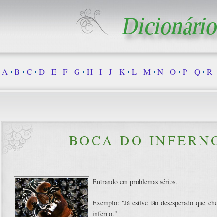
A
B
C
D
E
F
G
H
I
J
K
L
M
N
O
P
Q
R
BOCA DO INFERN
Entrando em problemas sérios.
Exemplo: "Já estive tão desesperado que ch
inferno."