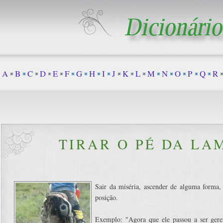
A
B
C
D
E
F
G
H
I
J
K
L
M
N
O
P
Q
R
TIRAR O PÉ DA LA
Sair da miséria, ascender de alguma forma,
posição.
Exemplo: "Agora que ele passou a ser geren