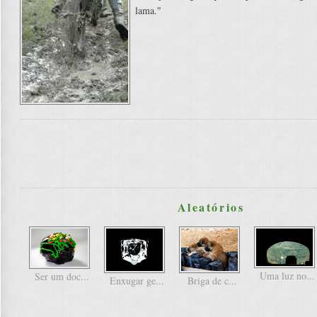
lama."
Aleatórios
Uma luz no...
Ser um doc...
Enxugar ge...
Briga de c...