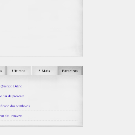
os
Últimos
5 Mais
Parceiros
Querido Diário
e dar de presente
ificado dos Símbolos
em das Palavras