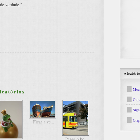
de verdade."
Aleatóri
Meu 
leatórios
O qu
Sign
Orig
Ficar a ve...
Pegar o bo...