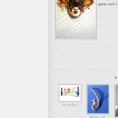
quem você é 
A
Ao pé da l...
Matar a co...