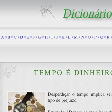
A
B
C
D
E
F
G
H
I
J
K
L
M
N
O
P
Q
R
TEMPO É DINHEIR
Desperdiçar o tempo implica s
tipo de prejuízo.
Exemplo: "Depois de meia hora de