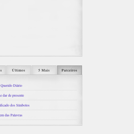
os
Últimos
5 Mais
Parceiros
Querido Diário
e dar de presente
ificado dos Símbolos
em das Palavras