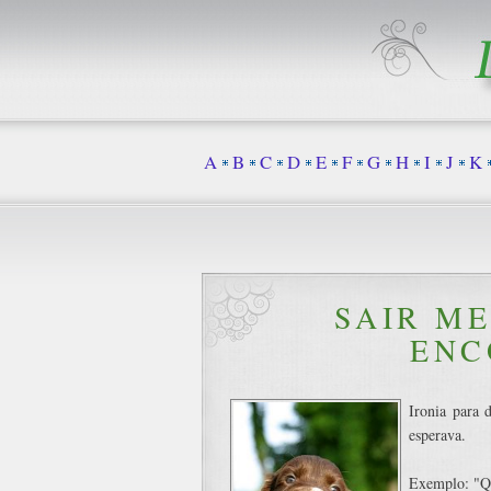
A
B
C
D
E
F
G
H
I
J
K
SAIR M
ENC
Ironia para 
esperava.
Exemplo: "Qu