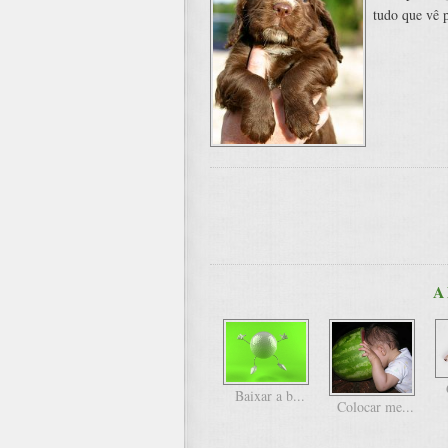
tudo que vê 
A
Baixar a b...
Colocar me...