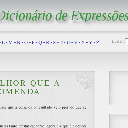
Buscar:
L
M
N
O
P
Q
R
S
T
U
V
X
Y
Z
ELHOR QUE A
OMENDA
dizer que a coisa ou o resultado veio pior do que se
eria tanto ter um cachorro, agora diz que ele destrói