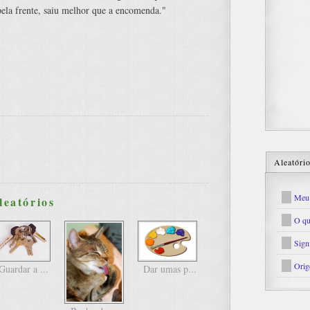
pela frente, saiu melhor que a encomenda."
Aleatóri
Meu 
leatórios
O qu
Sign
Orig
Guardar a ...
Dar umas p...