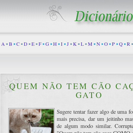
A
B
C
D
E
F
G
H
I
J
K
L
M
N
O
P
Q
R
QUEM NÃO TEM CÃO CA
GATO
Sugere tentar fazer algo de uma f
mais precisa, dar um jeitinho mas 
de algum modo similar. Corrupte
"Quem não tem cão caça COMO g