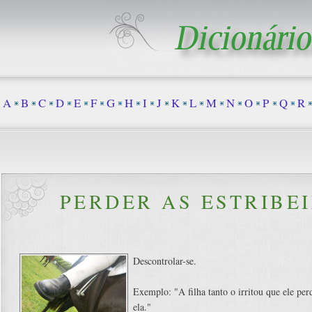
A
B
C
D
E
F
G
H
I
J
K
L
M
N
O
P
Q
R
PERDER AS ESTRIBE
Descontrolar-se.
Exemplo: "A filha tanto o irritou que ele per
ela."