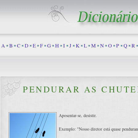
A
B
C
D
E
F
G
H
I
J
K
L
M
N
O
P
Q
R
PENDURAR AS CHUTE
Aposentar-se, desistir.
Exemplo: "Nosso diretor está quase pendurand