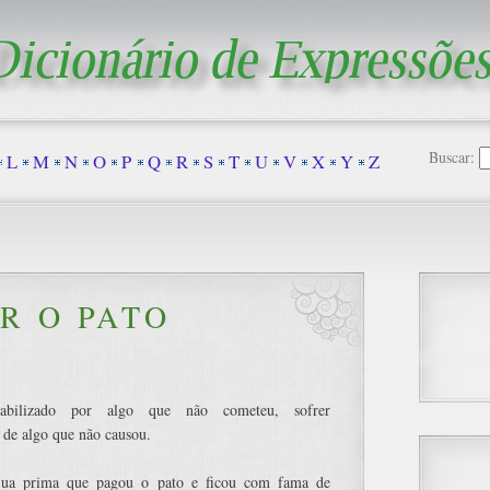
Buscar:
L
M
N
O
P
Q
R
S
T
U
V
X
Y
Z
R O PATO
sabilizado por algo que não cometeu, sofrer
 de algo que não causou.
ua prima que pagou o pato e ficou com fama de