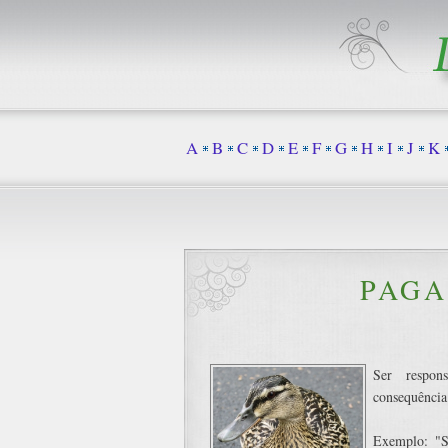
A
B
C
D
E
F
G
H
I
J
K
PAGA
Ser respon
consequência
Exemplo: "S