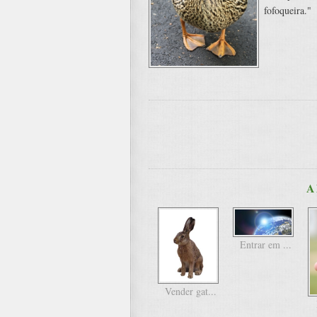
fofoqueira."
A
Entrar em ...
Vender gat...