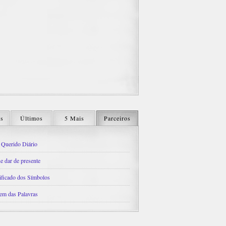
os
Últimos
5 Mais
Parceiros
Querido Diário
e dar de presente
ificado dos Símbolos
em das Palavras