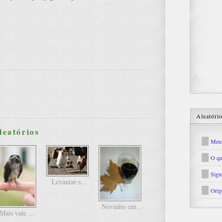
Aleatóri
leatórios
Meu 
O qu
Sign
Levantar-s...
Orig
Novinho em...
Mais vale ...