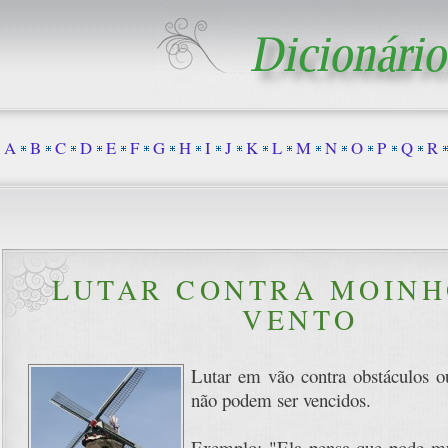
A
B
C
D
E
F
G
H
I
J
K
L
M
N
O
P
Q
R
LUTAR CONTRA MOINH
VENTO
Lutar em vão contra obstáculos o
não podem ser vencidos.
Exemplo: "Ela pensa que pode mu