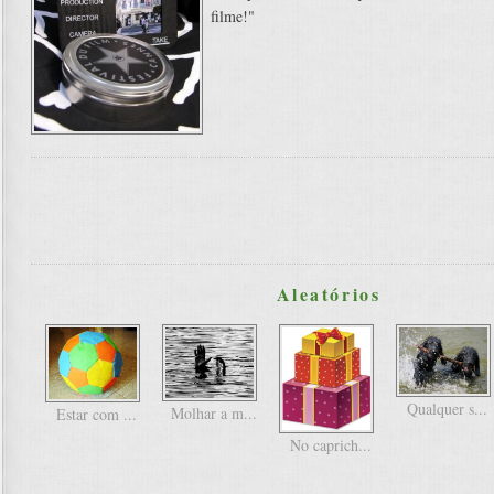
filme!"
Aleatórios
Qualquer s...
Molhar a m...
Estar com ...
No caprich...