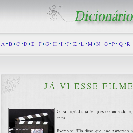
A
B
C
D
E
F
G
H
I
J
K
L
M
N
O
P
Q
R
JÁ VI ESSE FILM
Coisa repetida, já ter passado ou visto a
antes.
Exemplo: "Ela disse que esse namorado va