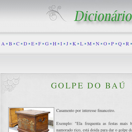
A
B
C
D
E
F
G
H
I
J
K
L
M
N
O
P
Q
R
GOLPE DO BAÚ
Casamento por interesse financeiro.
Exemplo: "Ela frequenta as festas mais b
namorado rico, está doida para dar o golpe d