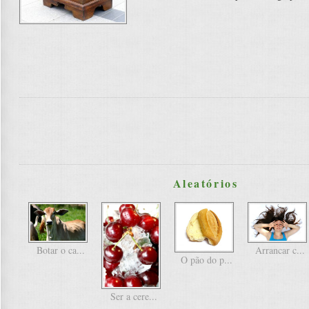
Aleatórios
Botar o ca...
Arrancar c...
O pão do p...
Ser a cere...