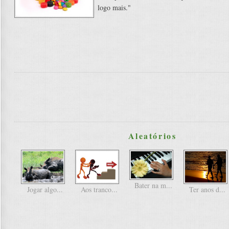
logo mais."
Aleatórios
Bater na m...
Jogar algo...
Aos tranco...
Ter anos d...