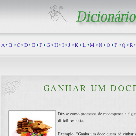
A
B
C
D
E
F
G
H
I
J
K
L
M
N
O
P
Q
R
GANHAR UM DOC
Diz-se como promessa de recompensa a algué
difícil resposta.
Exemplo: "Ganha um doce quem adivinhar q