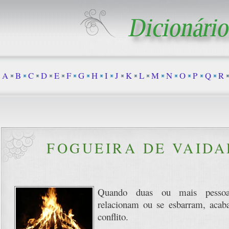
A
B
C
D
E
F
G
H
I
J
K
L
M
N
O
P
Q
R
FOGUEIRA DE VAIDA
Quando duas ou mais pessoa
relacionam ou se esbarram, aca
conflito.