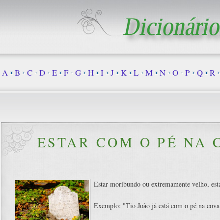
A
B
C
D
E
F
G
H
I
J
K
L
M
N
O
P
Q
R
ESTAR COM O PÉ NA 
Estar moribundo ou extremamente velho, esta
Exemplo: "Tio João já está com o pé na cova