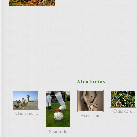
Aleatórios
Olhar de s...
Clamar no ...
Estar de m...
Pisar na b...