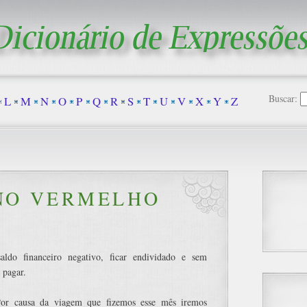
Buscar:
L
M
N
O
P
Q
R
S
T
U
V
X
Y
Z
NO VERMELHO
aldo financeiro negativo, ficar endividado e sem
 pagar.
or causa da viagem que fizemos esse mês iremos