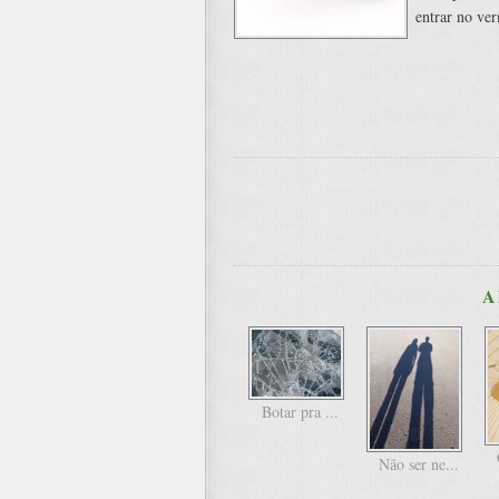
entrar no ve
A
Botar pra ...
Não ser ne...