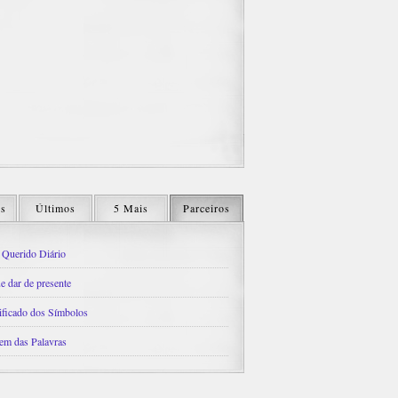
os
Últimos
5 Mais
Parceiros
Querido Diário
e dar de presente
ificado dos Símbolos
em das Palavras