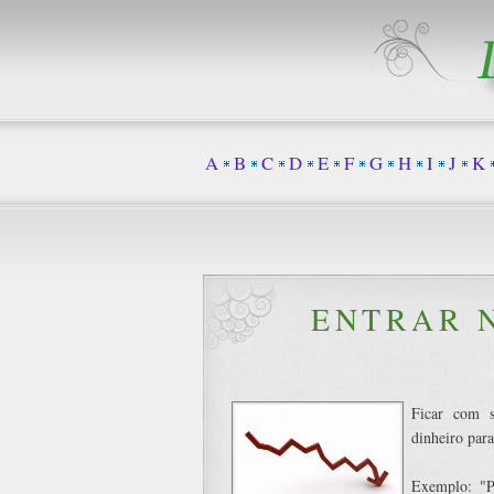
A
B
C
D
E
F
G
H
I
J
K
ENTRAR 
Ficar com s
dinheiro para
Exemplo: "P