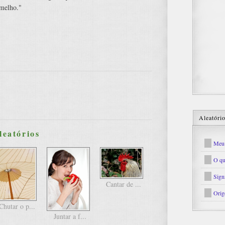
rmelho."
Aleatóri
leatórios
Meu 
O qu
Sign
Cantar de ...
Orig
Chutar o p...
Juntar a f...