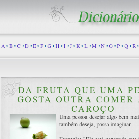
A
B
C
D
E
F
G
H
I
J
K
L
M
N
O
P
Q
R
DA FRUTA QUE UMA P
GOSTA OUTRA COMER 
CAROÇO
Uma pessoa desejar algo bem mais
também deseja, possa imaginar.
Exemplo: "Ele está pensando que 