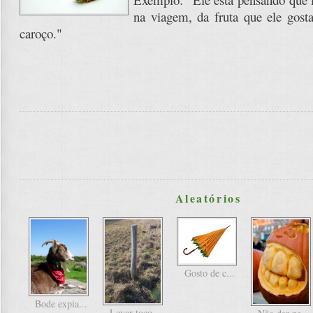
na viagem, da fruta que ele gost
caroço."
Aleatórios
Gosto de c...
Bode expia...
Levar toco...