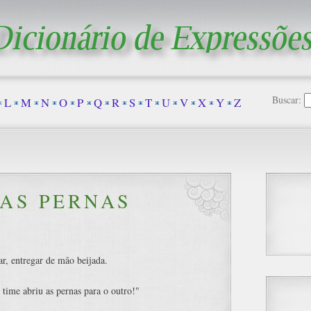
Buscar:
L
M
N
O
P
Q
R
S
T
U
V
X
Y
Z
 AS PERNAS
tar, entregar de mão beijada.
time abriu as pernas para o outro!"