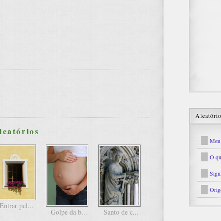
Aleatóri
leatórios
Meu 
O qu
Sign
Orig
Entrar pel...
Golpe da b...
Santo de c...