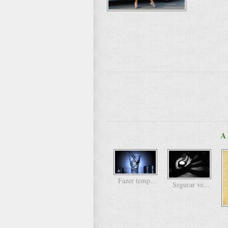
A
Fazer temp...
Segurar ve...