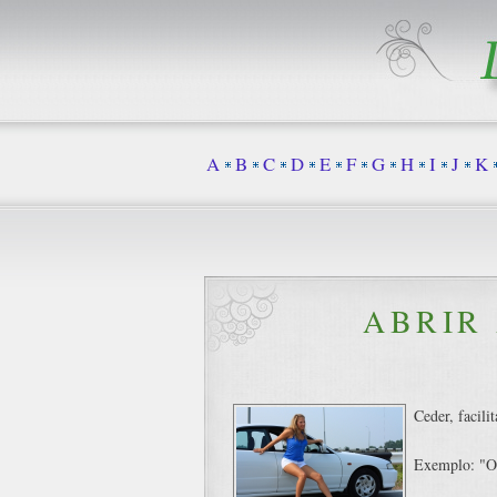
A
B
C
D
E
F
G
H
I
J
K
ABRIR
Ceder, facili
Exemplo: "O 