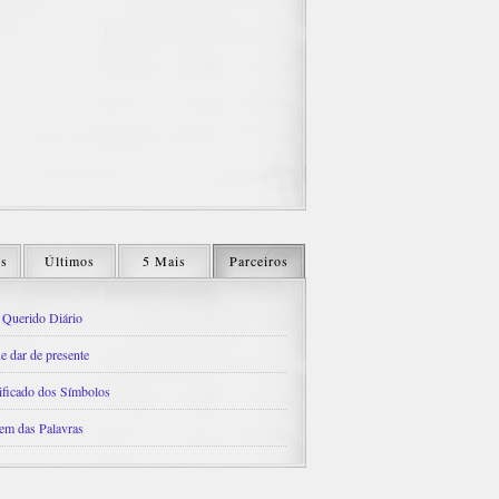
os
Últimos
5 Mais
Parceiros
Querido Diário
e dar de presente
ificado dos Símbolos
em das Palavras